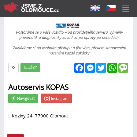
Facebook
Messenger
Twitter
WhatsAp
Mes
SLUŽBY
Autoservis KOPAS
Navigovat
Instagram
J. Koziny 24, 77900 Olomouc