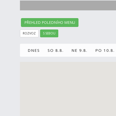
PŘEHLED POLEDNÍHO MENU
ROZVOZ
S SEBOU
DNES
SO 8.8.
NE 9.8.
PO 10.8.