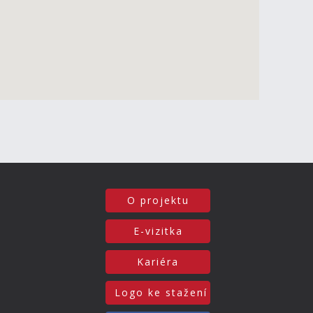
O projektu
E-vizitka
Kariéra
Logo ke stažení