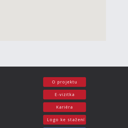
O projektu
E-vizitka
Kariéra
Logo ke stažení