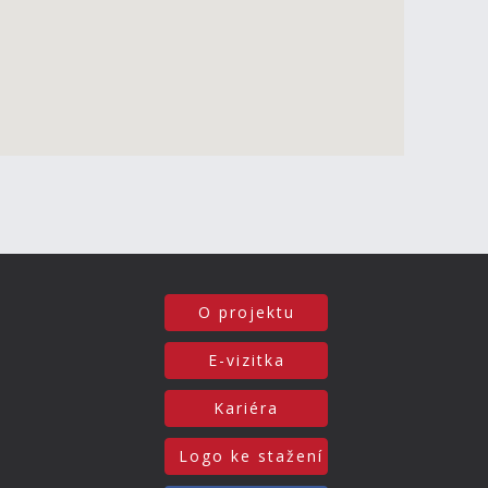
O projektu
E-vizitka
Kariéra
Logo ke stažení