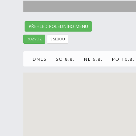
PŘEHLED POLEDNÍHO MENU
ROZVOZ
S SEBOU
DNES
SO 8.8.
NE 9.8.
PO 10.8.