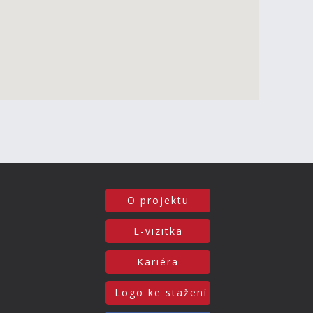
O projektu
E-vizitka
Kariéra
Logo ke stažení