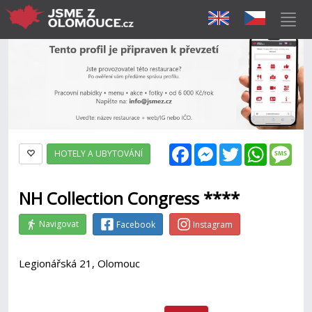
Facebook
Messenger
Twitter
WhatsAp
Mes
HOTELY A UBYTOVÁNÍ
NH Collection Congress ****
Navigovat
Facebook
Instagram
Legionářská 21, Olomouc