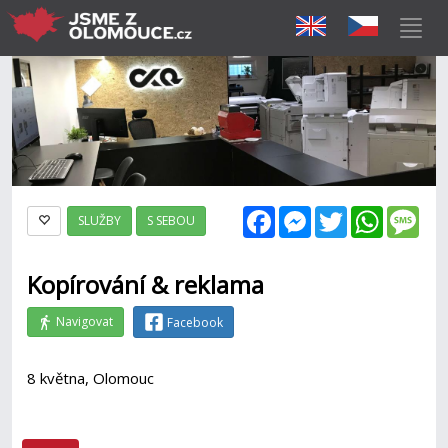
Facebook
Messenger
Twitter
WhatsAp
Mes
SLUŽBY
S SEBOU
Kopírování & reklama
Navigovat
Facebook
8 května, Olomouc