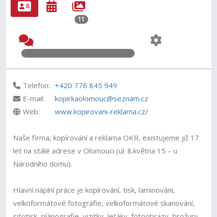
11
Telefon:
+420 776 845 949
E-mail:
kopirkaolomouc@seznam.cz
Web:
www.kopirovani-reklama.cz/
Naše firma, kopírování a reklama OKR, existujeme již 17
let na stálé adrese v Olomouci (ul. 8.května 15 – u
Národního domu).
Hlavní náplní práce je kopírování, tisk, laminování,
velkoformátové fotografie, velkoformátové skanování,
sitotisk, plánografie, vizitky, letáky, fotoobrazy, brožury,