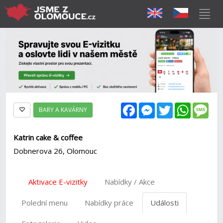
Facebook
Messenger
Twitter
WhatsAp
Mes
BARY A KAVÁRNY
Katrin cake & coffee
Dobnerova 26, Olomouc
Aktivace E-vizitky
Nabídky / Akce
Polední menu
Nabídky práce
Události