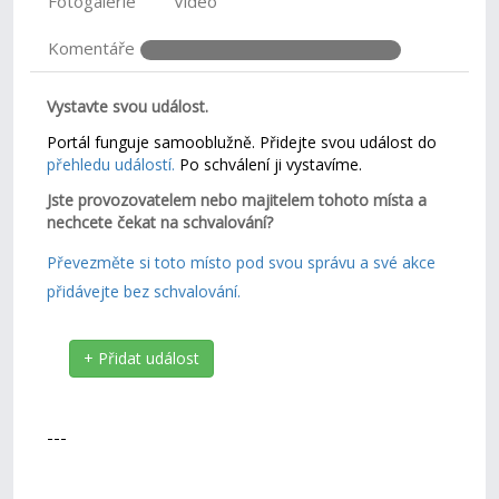
Fotogalerie
Video
Komentáře
Vystavte svou událost.
Portál funguje samooblužně. Přidejte svou událost do
přehledu událostí.
Po schválení ji vystavíme.
Jste provozovatelem nebo majitelem tohoto místa a
nechcete čekat na schvalování?
Převezměte si toto místo pod svou správu a své akce
přidávejte bez schvalování.
+ Přidat událost
---