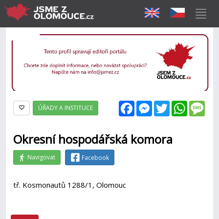
Facebook
Messenger
Twitter
WhatsAp
Mes
ÚŘADY A INSTITUCE
Okresní hospodářská komora
Navigovat
Facebook
tř. Kosmonautů 1288/1, Olomouc