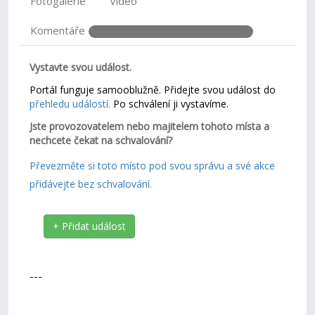
Fotogalerie
Video
Komentáře
Vystavte svou událost.
Portál funguje samooblužně. Přidejte svou událost do
přehledu událostí.
Po schválení ji vystavíme.
Jste provozovatelem nebo majitelem tohoto místa a
nechcete čekat na schvalování?
Převezměte si toto místo pod svou správu a své akce
přidávejte bez schvalování.
+ Přidat událost
---