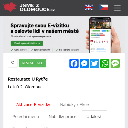
Facebook
Messenger
Twitter
WhatsAp
Mes
RESTAURACE
Restaurace U Rytíře
Letců 2, Olomouc
Aktivace E-vizitky
Nabídky / Akce
Polední menu
Nabídky práce
Události