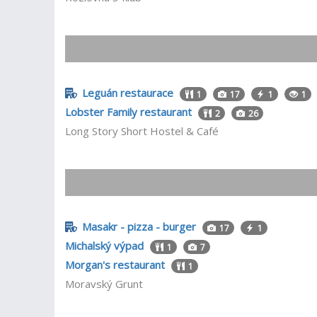
Leguán restaurace
1
17
1
1
Lobster Family restaurant
2
26
Long Story Short Hostel & Café
Masakr - pizza - burger
17
1
Michalský výpad
1
7
Morgan's restaurant
1
Moravský Grunt