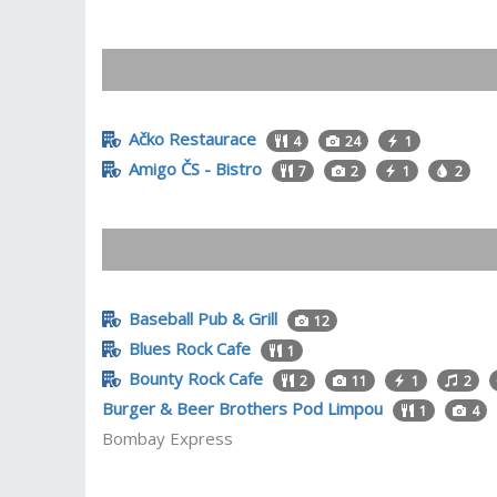
Ačko Restaurace
4
24
1
Amigo ČS - Bistro
7
2
1
2
Baseball Pub & Grill
12
Blues Rock Cafe
1
Bounty Rock Cafe
2
11
1
2
Burger & Beer Brothers Pod Limpou
1
4
Bombay Express