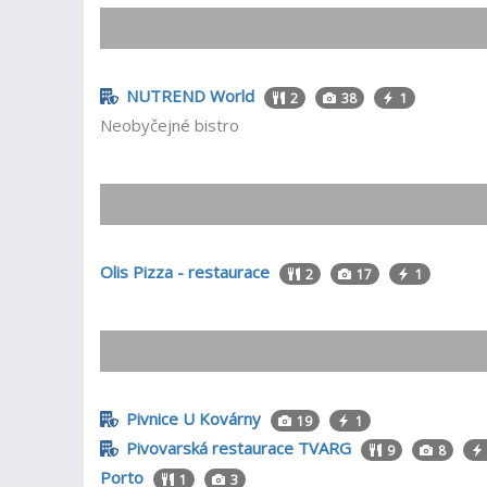
NUTREND World
2
38
1
Neobyčejné bistro
Olis Pizza - restaurace
2
17
1
Pivnice U Kovárny
19
1
Pivovarská restaurace TVARG
9
8
Porto
1
3