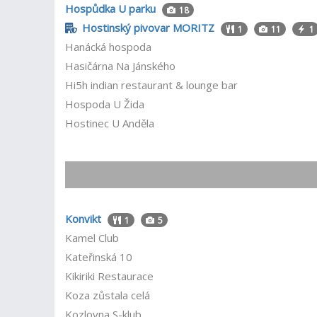
Hospůdka U parku
18
Hostinský pivovar MORITZ
1
11
1
Hanácká hospoda
Hasičárna Na Jánského
Hi5h indian restaurant & lounge bar
Hospoda U Žida
Hostinec U Anděla
Konvikt
1
5
Kamel Club
Kateřinská 10
Kikiriki Restaurace
Koza zůstala celá
Kozlovna S-klub