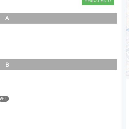
+ PŘIDAT MÍSTO
A
B
1