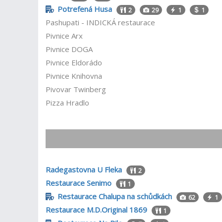
Potrefená Husa
2
29
1
1
Pashupati - INDICKÁ restaurace
Pivnice Arx
Pivnice DOGA
Pivnice Eldorádo
Pivnice Knihovna
Pivovar Twinberg
Pizza Hradlo
Radegastovna U Fleka
2
Restaurace Senimo
1
Restaurace Chalupa na schůdkách
62
1
Restaurace M.D.Original 1869
1