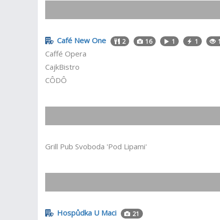
Café New One
2
16
1
1
Caffé Opera
CajkBistro
CÔDÔ
Grill Pub Svoboda 'Pod Lipami'
Hospůdka U Maci
21