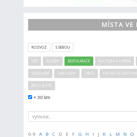
MÍSTA VE 
ROZVOZ
S SEBOU
VŠE
SLUŽBY
RESTAURACE
KULTURA A UMĚNÍ
VZDĚLÁNÍ
OBCHODY
OBCE
HOTELY A UBYTOV
JÍDLO & PITÍ
+ 30 km
0-9
A
B
C
D E F
G
H
I J
K
L
M
N
O