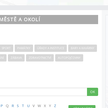
MĚSTĚ A OKOLÍ
SPORT
PAMÁTKY
ÚŘADY A INSTITUCE
BARY A KAVÁRNY
ÁNÍ
ZÁBAVA
ZDRAVOTNICTVÍ
AUTOPŮJČOVNY
OK
P
Q
R
S
T
U
V W X Y
Z