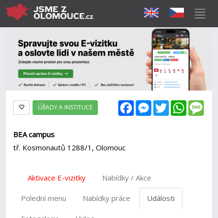
Facebook
Messenger
Twitter
WhatsAp
Mes
ÚŘADY A INSTITUCE
BEA campus
tř. Kosmonautů 1288/1, Olomouc
Aktivace E-vizitky
Nabídky / Akce
Polední menu
Nabídky práce
Události