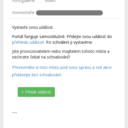
Fotogalerie
Video
Komentáře
Vystavte svou událost.
Portál funguje samooblužně. Přidejte svou událost do
přehledu událostí.
Po schválení ji vystavíme.
Jste provozovatelem nebo majitelem tohoto místa a
nechcete čekat na schvalování?
Převezměte si toto místo pod svou správu a své akce
přidávejte bez schvalování.
+ Přidat událost
---