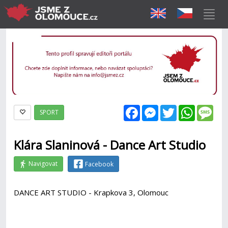
Facebook
Messenger
Twitter
WhatsAp
Mes
SPORT
Klára Slaninová - Dance Art Studio
Navigovat
Facebook
DANCE ART STUDIO - Krapkova 3, Olomouc