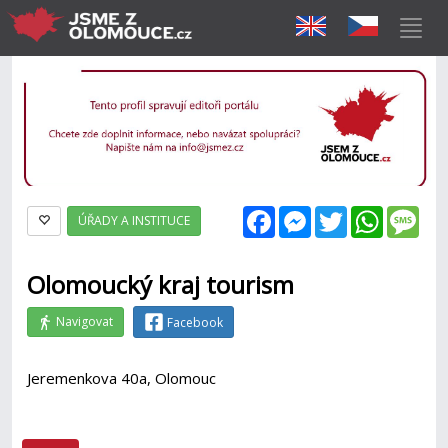
Facebook
Messenger
Twitter
WhatsAp
Mes
ÚŘADY A INSTITUCE
Olomoucký kraj tourism
Navigovat
Facebook
Jeremenkova 40a, Olomouc