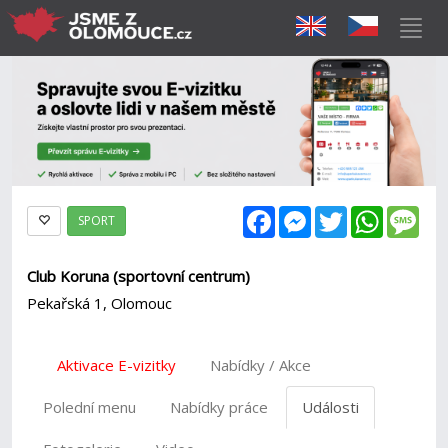
Facebook
Messenger
Twitter
WhatsAp
Mes
SPORT
Club Koruna (sportovní centrum)
Pekařská 1, Olomouc
Aktivace E-vizitky
Nabídky / Akce
Polední menu
Nabídky práce
Události