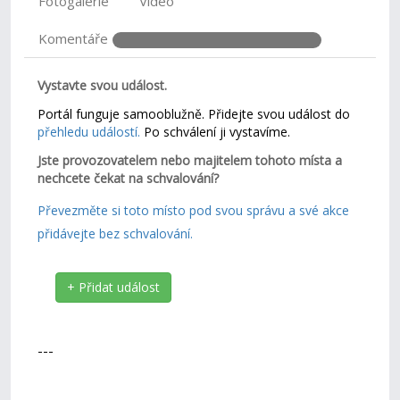
Fotogalerie
Video
Komentáře
Vystavte svou událost.
Portál funguje samooblužně. Přidejte svou událost do
přehledu událostí.
Po schválení ji vystavíme.
Jste provozovatelem nebo majitelem tohoto místa a
nechcete čekat na schvalování?
Převezměte si toto místo pod svou správu a své akce
přidávejte bez schvalování.
+ Přidat událost
---