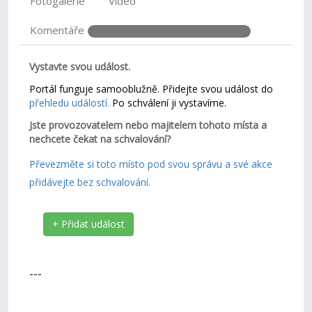
Fotogalerie
Video
Komentáře
Vystavte svou událost.
Portál funguje samooblužně. Přidejte svou událost do
přehledu událostí.
Po schválení ji vystavíme.
Jste provozovatelem nebo majitelem tohoto místa a
nechcete čekat na schvalování?
Převezměte si toto místo pod svou správu a své akce
přidávejte bez schvalování.
+ Přidat událost
---