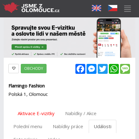
Facebook
Messenger
Twitter
WhatsAp
Mes
OBCHODY
Flamingo Fashion
Polská 1, Olomouc
Aktivace E-vizitky
Nabídky / Akce
Polední menu
Nabídky práce
Události