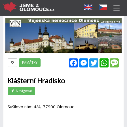
Facebook
Messenger
Twitter
WhatsAp
Mes
PAMÁTKY
Klášterní Hradisko
Navigovat
Sušilovo nám 4/4, 77900 Olomouc