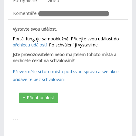
Fotogalerie
Video
Komentáře
Vystavte svou událost.
Portál funguje samooblužně. Přidejte svou událost do
přehledu událostí.
Po schválení ji vystavíme.
Jste provozovatelem nebo majitelem tohoto místa a
nechcete čekat na schvalování?
Převezměte si toto místo pod svou správu a své akce
přidávejte bez schvalování.
+ Přidat událost
---