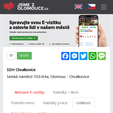
Facebook
Messenger
Twitter
WhatsAp
Mes
SPORT
SDH Chvalkovice
Selské náměstí 703/64a, Olomouc - Chválkovice
Aktivace E-vizitky
Nabídky / Akce
Polední menu
Nabídky práce
Události