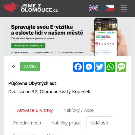
Facebook
Messenger
Twitter
WhatsAp
Mes
SLUŽBY
Půjčovna Obytných aut
Dvorskeho 32, Olomouc Svatý Kopeček
Aktivace E-vizitky
Nabídky / Akce
Polední menu
Nabídky práce
Události