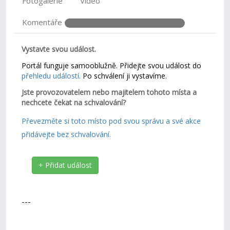
Fotogalerie
Video
Komentáře
Vystavte svou událost.
Portál funguje samooblužně. Přidejte svou událost do
přehledu událostí.
Po schválení ji vystavíme.
Jste provozovatelem nebo majitelem tohoto místa a
nechcete čekat na schvalování?
Převezměte si toto místo pod svou správu a své akce
přidávejte bez schvalování.
+ Přidat událost
---