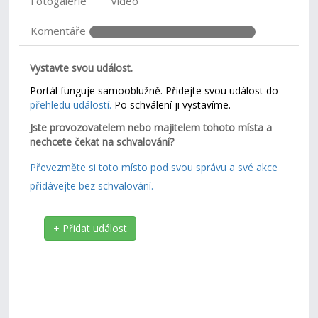
Fotogalerie
Video
Komentáře
Vystavte svou událost.
Portál funguje samooblužně. Přidejte svou událost do
přehledu událostí.
Po schválení ji vystavíme.
Jste provozovatelem nebo majitelem tohoto místa a
nechcete čekat na schvalování?
Převezměte si toto místo pod svou správu a své akce
přidávejte bez schvalování.
+ Přidat událost
---