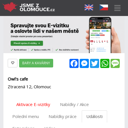
Facebook
Messenger
Twitter
WhatsAp
Mes
BARY A KAVÁRNY
Owl's cafe
Ztracená 12, Olomouc
Aktivace E-vizitky
Nabídky / Akce
Polední menu
Nabídky práce
Události