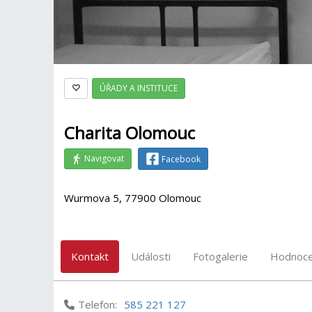
ÚŘADY A INSTITUCE
Charita Olomouc
Navigovat
Facebook
Wurmova 5, 77900 Olomouc
Kontakt
Události
Fotogalerie
Hodnoce
Telefon:
585 221 127