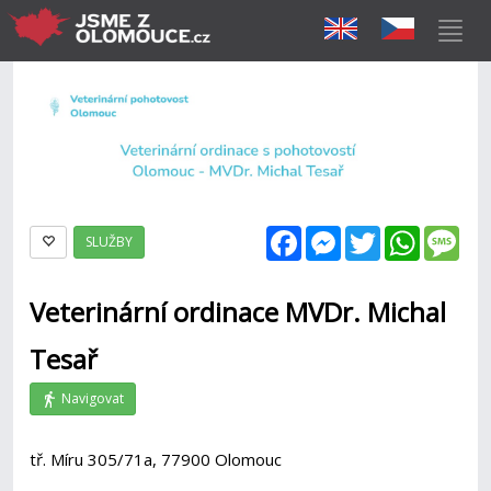
Facebook
Messenger
Twitter
WhatsAp
Mes
SLUŽBY
Veterinární ordinace MVDr. Michal
Tesař
Navigovat
tř. Míru 305/71a, 77900 Olomouc