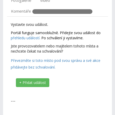
Fotogalerie
Video
Komentáře
Vystavte svou událost.
Portál funguje samooblužně. Přidejte svou událost do
přehledu událostí.
Po schválení ji vystavíme.
Jste provozovatelem nebo majitelem tohoto místa a
nechcete čekat na schvalování?
Převezměte si toto místo pod svou správu a své akce
přidávejte bez schvalování.
+ Přidat událost
---