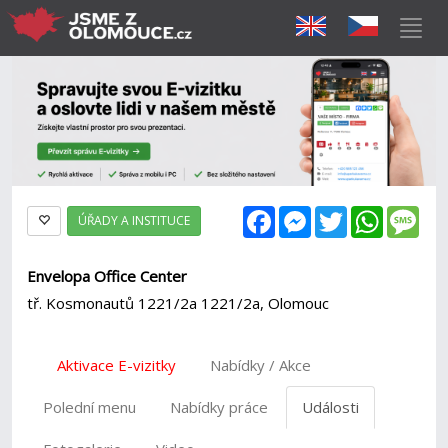
Facebook
Messenger
Twitter
WhatsAp
Mes
ÚŘADY A INSTITUCE
Envelopa Office Center
tř. Kosmonautů 1221/2a 1221/2a, Olomouc
Aktivace E-vizitky
Nabídky / Akce
Polední menu
Nabídky práce
Události