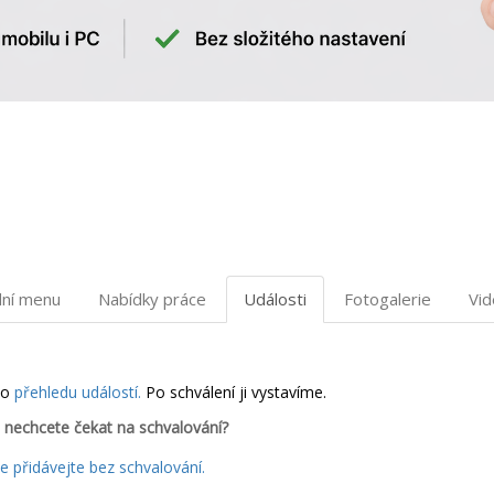
dní menu
Nabídky práce
Události
Fotogalerie
Vi
do
přehledu událostí.
Po schválení ji vystavíme.
 nechcete čekat na schvalování?
 přidávejte bez schvalování.