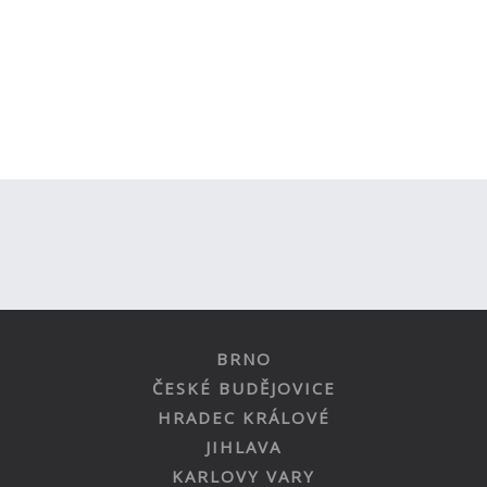
BRNO
ČESKÉ BUDĚJOVICE
HRADEC KRÁLOVÉ
JIHLAVA
KARLOVY VARY