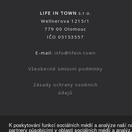
LIFE IN TOWN
s.r.o.
Wellnerova 1215/1
779 00 Olomouc
IČO 05153557
E-mail:
info@lifein.town
Všeobecné smluvní podmínky
Zásady ochrany osobních
údajů
K poskytování funkcí sociálních médií a analýze naší 
partnery působícími v oblasti sociálních médií a analýz