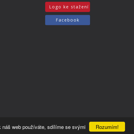
Logo ke stažení
Facebook
Rozumím!
k náš web používáte, sdílíme se svými