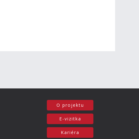
O projektu
E-vizitka
Kariéra