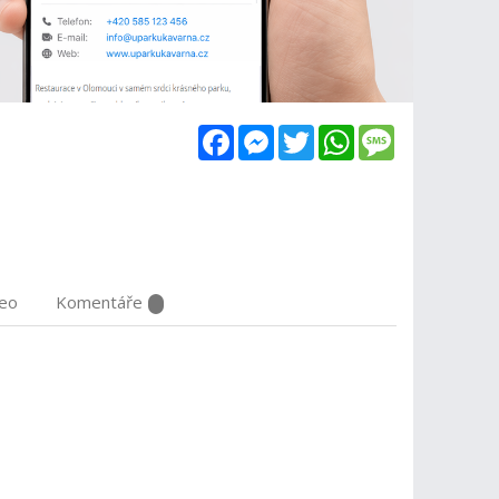
Facebook
Messenger
Twitter
WhatsApp
Message
deo
Komentáře