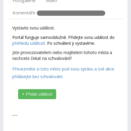
Fotogalerie
Video
Komentáře
Vystavte svou událost.
Portál funguje samooblužně. Přidejte svou událost do
přehledu událostí.
Po schválení ji vystavíme.
Jste provozovatelem nebo majitelem tohoto místa a
nechcete čekat na schvalování?
Převezměte si toto místo pod svou správu a své akce
přidávejte bez schvalování.
+ Přidat událost
---