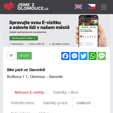
Facebook
Messenger
Twitter
WhatsAp
Mes
SPORT
Bike park ve Slavoníně
Božkova 1 1, Olomouc - Slavonín
Aktivace E-vizitky
Nabídky / Akce
Polední menu
Nabídky práce
Události