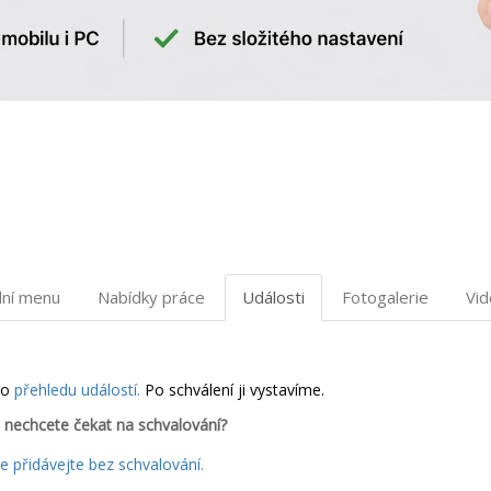
dní menu
Nabídky práce
Události
Fotogalerie
Vi
do
přehledu událostí.
Po schválení ji vystavíme.
 nechcete čekat na schvalování?
 přidávejte bez schvalování.