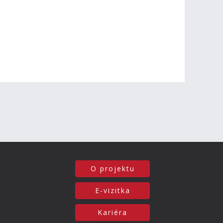
O projektu
E-vizitka
Kariéra