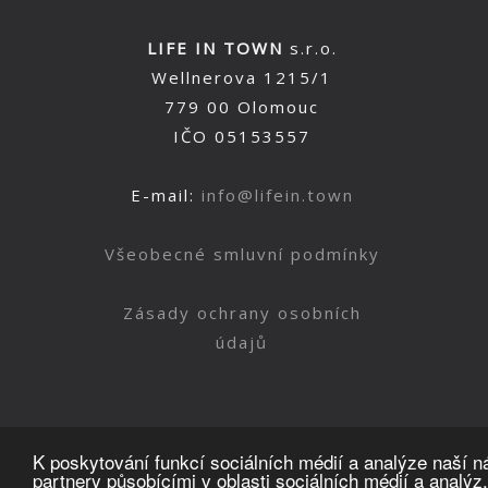
LIFE IN TOWN
s.r.o.
Wellnerova 1215/1
779 00 Olomouc
IČO 05153557
E-mail:
info@lifein.town
Všeobecné smluvní podmínky
Zásady ochrany osobních
údajů
K poskytování funkcí sociálních médií a analýze naší 
partnery působícími v oblasti sociálních médií a analýz