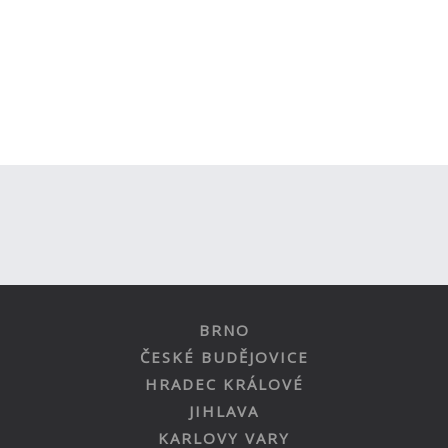
BRNO
ČESKÉ BUDĚJOVICE
HRADEC KRÁLOVÉ
JIHLAVA
KARLOVY VARY