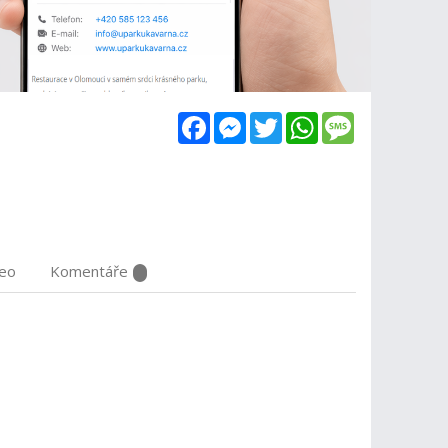
Facebook
Messenger
Twitter
WhatsApp
Message
deo
Komentáře