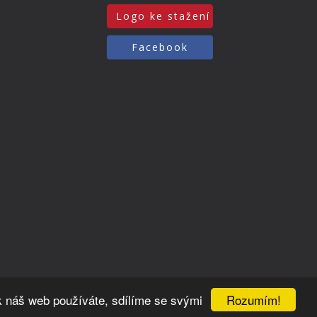
Logo ke stažení
Facebook
Rozumím!
k náš web používáte, sdílíme se svými