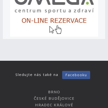
Sledujte nás také na
Facebooku
BRNO
ČESKÉ BUDĚJOVICE
HRADEC KRÁLOVÉ