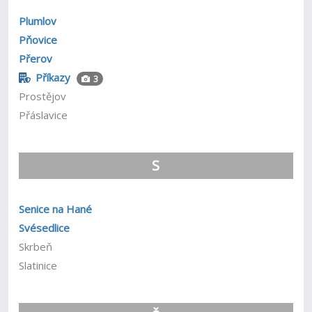
Plumlov
Pňovice
Přerov
Příkazy
3
Prostějov
Přáslavice
S
Senice na Hané
Svésedlice
Skrbeň
Slatinice