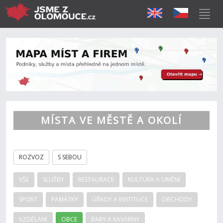
MÍSTA VE MĚSTĚ A OKOLÍ
ROZVOZ
S SEBOU
VŠE
SLUŽBY
RESTAURACE
KULTURA A UMĚNÍ
SPORT
PAMÁTKY
ÚŘADY A INSTITUCE
OBCHODY
VZDĚLÁNÍ
OBCE
BARY A KAVÁRNY