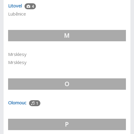
Litovel
4
Luběnice
M
Mrsklesy
Mrsklesy
O
Olomouc
1
P