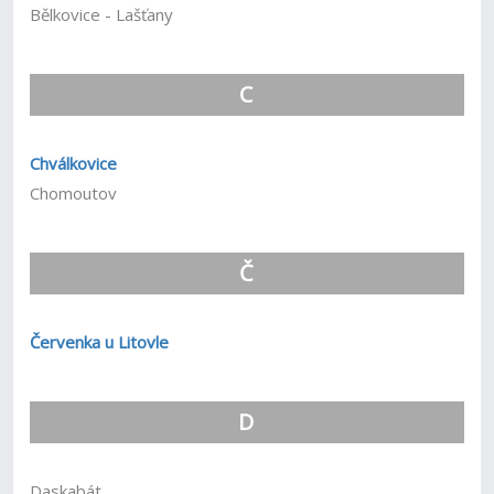
Bělkovice - Lašťany
C
Chválkovice
Chomoutov
Č
Červenka u Litovle
D
Daskabát