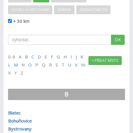
HOTELY A UBYTOVÁNÍ
ZÁBAVA
ZDRAVOTNICTVÍ
+ 30 km
OK
0-9 A
B
C
D
E F
G
H
I
J
K
+ PŘIDAT MÍSTO
L
M
N
O
P
Q R
S
T
U
V
W
X Y Z
B
Blatec
Bohuňovice
Bystrovany