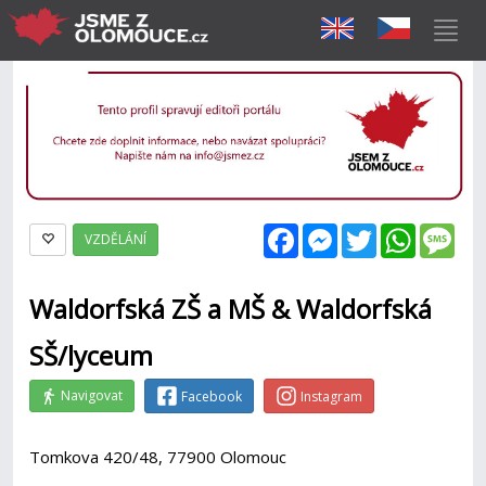
Facebook
Messenger
Twitter
WhatsAp
Mes
VZDĚLÁNÍ
Waldorfská ZŠ a MŠ & Waldorfská
SŠ/lyceum
Navigovat
Facebook
Instagram
Tomkova 420/48, 77900 Olomouc