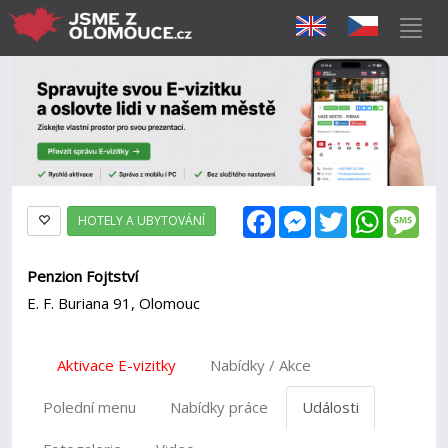
Facebook
Messenger
Twitter
WhatsAp
Mes
HOTELY A UBYTOVÁNÍ
Penzion Fojtství
E. F. Buriana 91, Olomouc
Aktivace E-vizitky
Nabídky / Akce
Polední menu
Nabídky práce
Události