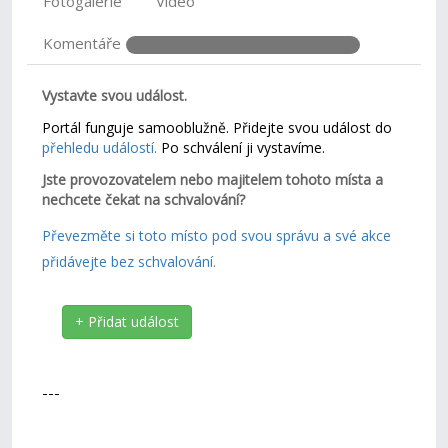
Fotogalerie
Video
Komentáře
Vystavte svou událost.
Portál funguje samooblužně. Přidejte svou událost do
přehledu událostí.
Po schválení ji vystavíme.
Jste provozovatelem nebo majitelem tohoto místa a
nechcete čekat na schvalování?
Převezměte si toto místo pod svou správu a své akce
přidávejte bez schvalování.
+ Přidat událost
---