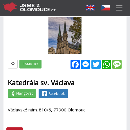
Facebook
Messenger
Twitter
WhatsAp
Mes
PAMÁTKY
Katedrála sv. Václava
Navigovat
Facebook
Václavské nám. 810/6, 77900 Olomouc