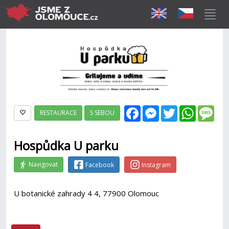
Facebook
Messenger
Twitter
WhatsAp
Mes
RESTAURACE
S SEBOU
Hospůdka U parku
Navigovat
Facebook
Instagram
U botanické zahrady 4 4, 77900 Olomouc