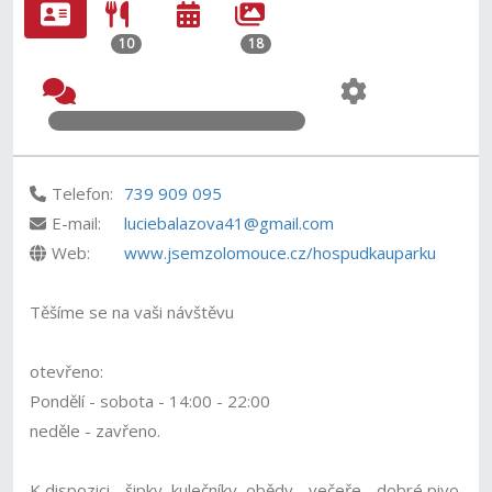
10
18
Telefon:
739 909 095
E-mail:
luciebalazova41@gmail.com
Web:
www.jsemzolomouce.cz/hospudkauparku
Těšíme se na vaši návštěvu
otevřeno:
Pondělí - sobota - 14:00 - 22:00
neděle - zavřeno.
K dispozici - šipky, kulečníky, obědy - večeře - dobré pivo