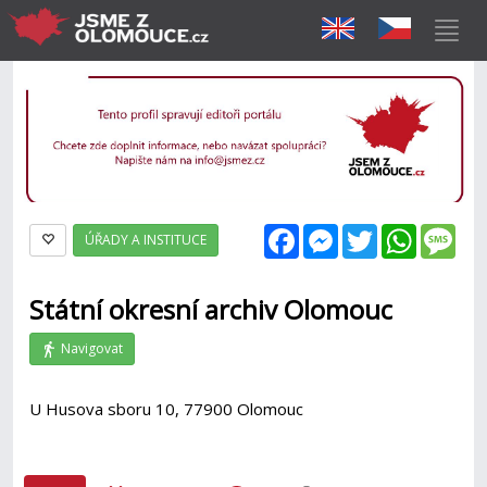
Facebook
Messenger
Twitter
WhatsAp
Mes
ÚŘADY A INSTITUCE
Státní okresní archiv Olomouc
Navigovat
U Husova sboru 10, 77900 Olomouc