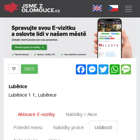
Facebook
Messenger
Twitter
WhatsAp
Mes
OBCE
Luběnice
Luběnice 1 1, Luběnice
Aktivace E-vizitky
Nabídky / Akce
Polední menu
Nabídky práce
Události