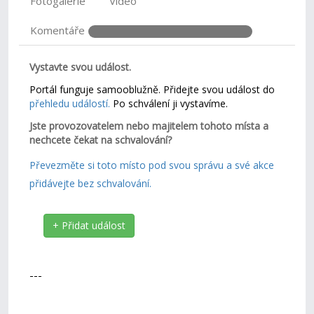
Fotogalerie
Video
Komentáře
Vystavte svou událost.
Portál funguje samooblužně. Přidejte svou událost do
přehledu událostí.
Po schválení ji vystavíme.
Jste provozovatelem nebo majitelem tohoto místa a
nechcete čekat na schvalování?
Převezměte si toto místo pod svou správu a své akce
přidávejte bez schvalování.
+ Přidat událost
---