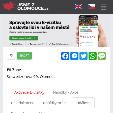
Facebook
Messenger
Twitter
WhatsAp
Mes
SPORT
Fit Zone
Schweitzerova 99, Olomouc
Aktivace E-vizitky
Nabídky / Akce
Polední menu
Nabídky práce
Události