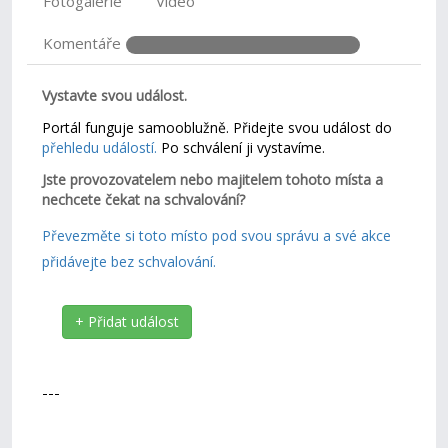
Fotogalerie
Video
Komentáře
Vystavte svou událost.
Portál funguje samooblužně. Přidejte svou událost do
přehledu událostí.
Po schválení ji vystavíme.
Jste provozovatelem nebo majitelem tohoto místa a
nechcete čekat na schvalování?
Převezměte si toto místo pod svou správu a své akce
přidávejte bez schvalování.
+ Přidat událost
---