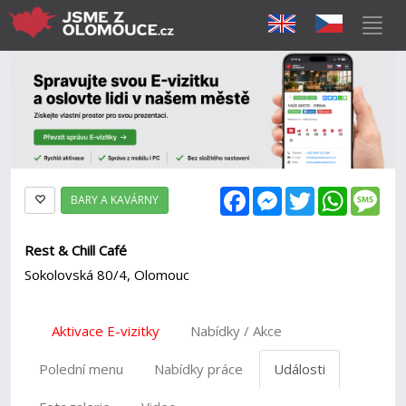
Facebook
Messenger
Twitter
WhatsAp
Mes
BARY A KAVÁRNY
Rest & Chill Café
Sokolovská 80/4, Olomouc
Aktivace E-vizitky
Nabídky / Akce
Polední menu
Nabídky práce
Události