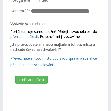
Fotogalerie
Video
Komentáře
Vystavte svou událost.
Portál funguje samooblužně. Přidejte svou událost do
přehledu událostí.
Po schválení ji vystavíme.
Jste provozovatelem nebo majitelem tohoto místa a
nechcete čekat na schvalování?
Převezměte si toto místo pod svou správu a své akce
přidávejte bez schvalování.
+ Přidat událost
---