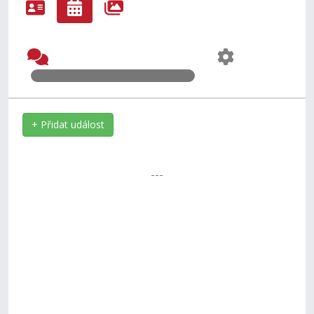
+ Přidat událost
---