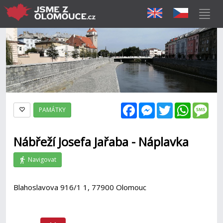
Facebook
Messenger
Twitter
WhatsAp
Mes
PAMÁTKY
Nábřeží Josefa Jařaba - Náplavka
Navigovat
Blahoslavova 916/1 1, 77900 Olomouc