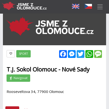
Facebook
Messenger
Twitter
WhatsAp
Mes
SPORT
T.J. Sokol Olomouc - Nové Sady
Navigovat
Rooseveltova 34, 77900 Olomouc