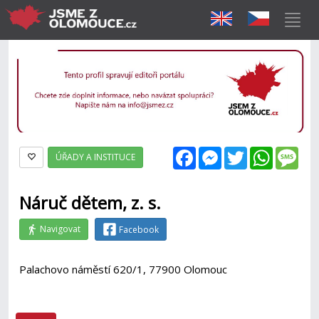
Facebook
Messenger
Twitter
WhatsAp
Mes
ÚŘADY A INSTITUCE
Náruč dětem, z. s.
Navigovat
Facebook
Palachovo náměstí 620/1, 77900 Olomouc