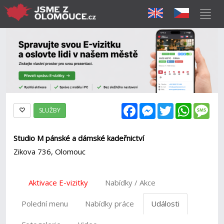
Facebook
Messenger
Twitter
WhatsAp
Mes
SLUŽBY
Studio M pánské a dámské kadeřnictví
Zikova 736, Olomouc
Aktivace E-vizitky
Nabídky / Akce
Polední menu
Nabídky práce
Události