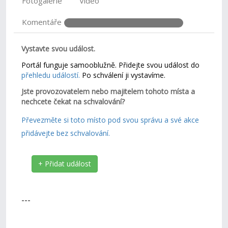
Fotogalerie
Video
Komentáře
Vystavte svou událost.
Portál funguje samooblužně. Přidejte svou událost do
přehledu událostí.
Po schválení ji vystavíme.
Jste provozovatelem nebo majitelem tohoto místa a
nechcete čekat na schvalování?
Převezměte si toto místo pod svou správu a své akce
přidávejte bez schvalování.
+ Přidat událost
---