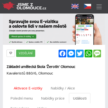
Facebook
Messenger
Twitter
WhatsAp
Mes
VZDĚLÁNÍ
Základní umělecká škola 'Žerotín' Olomouc
Kavaleristů 880/6, Olomouc
Aktivace E-vizitky
Nabídky / Akce
Polední menu
Nabídky práce
Události