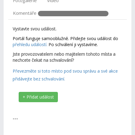
Fotogalerie
Video
Komentáře
Vystavte svou událost.
Portál funguje samooblužně. Přidejte svou událost do
přehledu událostí.
Po schválení ji vystavíme.
Jste provozovatelem nebo majitelem tohoto místa a
nechcete čekat na schvalování?
Převezměte si toto místo pod svou správu a své akce
přidávejte bez schvalování.
+ Přidat událost
---