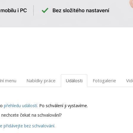
dní menu
Nabídky práce
Události
Fotogalerie
Vi
do
přehledu událostí.
Po schválení ji vystavíme.
 nechcete čekat na schvalování?
 přidávejte bez schvalování.