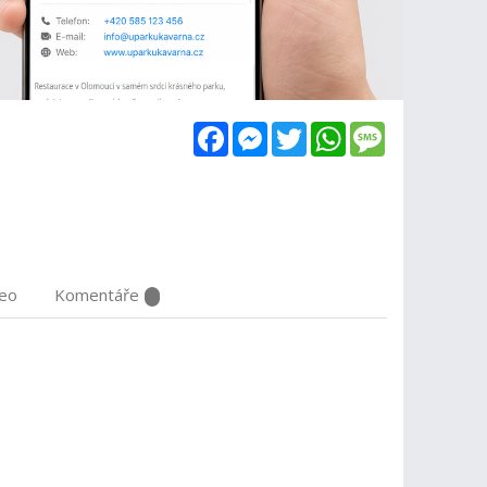
Facebook
Messenger
Twitter
WhatsApp
Message
deo
Komentáře