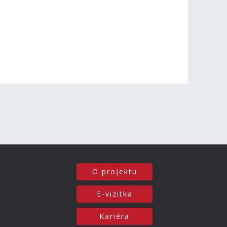
O projektu
E-vizitka
Kariéra