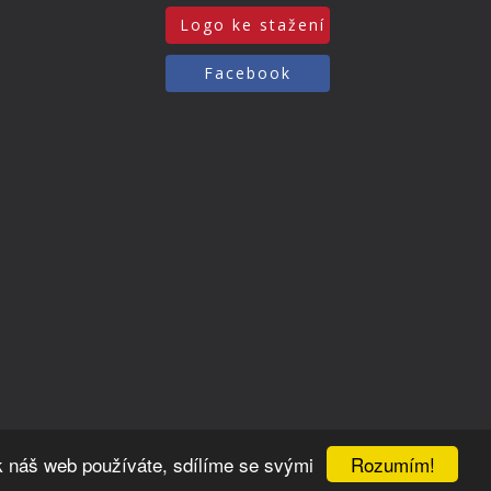
Logo ke stažení
Facebook
Rozumím!
k náš web používáte, sdílíme se svými