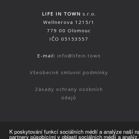
LIFE IN TOWN
s.r.o.
Wellnerova 1215/1
779 00 Olomouc
IČO 05153557
E-mail:
info@lifein.town
Všeobecné smluvní podmínky
Zásady ochrany osobních
údajů
K poskytování funkcí sociálních médií a analýze naší 
partnery působícími v oblasti sociálních médií a analýz