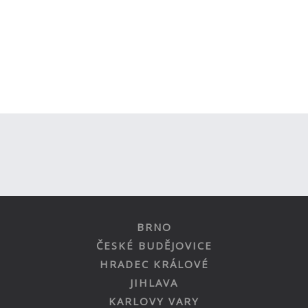
BRNO
ČESKÉ BUDĚJOVICE
HRADEC KRÁLOVÉ
JIHLAVA
KARLOVY VARY