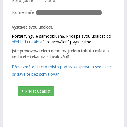
Fotogalerie
Video
Komentáře
Vystavte svou událost.
Portál funguje samooblužně. Přidejte svou událost do
přehledu událostí.
Po schválení ji vystavíme.
Jste provozovatelem nebo majitelem tohoto místa a
nechcete čekat na schvalování?
Převezměte si toto místo pod svou správu a své akce
přidávejte bez schvalování.
+ Přidat událost
---