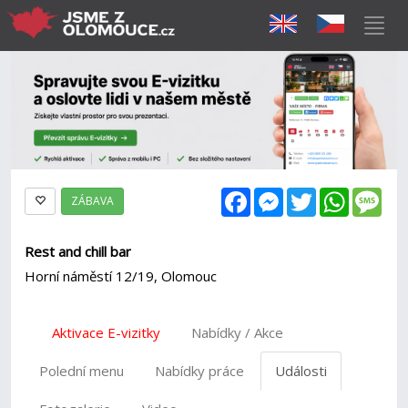
Facebook
Messenger
Twitter
WhatsAp
Mes
ZÁBAVA
Rest and chill bar
Horní náměstí 12/19, Olomouc
Aktivace E-vizitky
Nabídky / Akce
Polední menu
Nabídky práce
Události