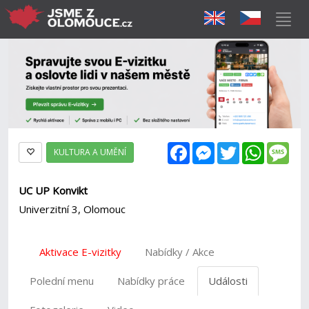
Facebook
Messenger
Twitter
WhatsAp
Mes
KULTURA A UMĚNÍ
UC UP Konvikt
Univerzitní 3, Olomouc
Aktivace E-vizitky
Nabídky / Akce
Polední menu
Nabídky práce
Události