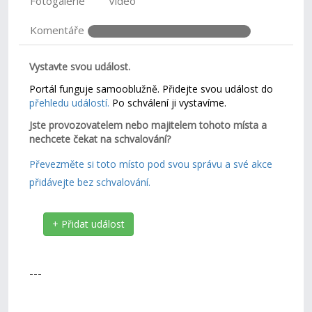
Fotogalerie
Video
Komentáře
Vystavte svou událost.
Portál funguje samooblužně. Přidejte svou událost do
přehledu událostí.
Po schválení ji vystavíme.
Jste provozovatelem nebo majitelem tohoto místa a
nechcete čekat na schvalování?
Převezměte si toto místo pod svou správu a své akce
přidávejte bez schvalování.
+ Přidat událost
---