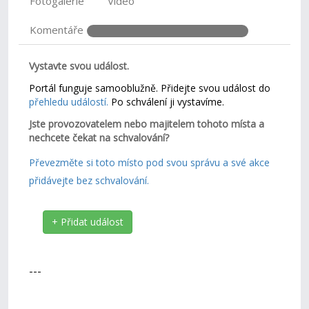
Fotogalerie
Video
Komentáře
Vystavte svou událost.
Portál funguje samooblužně. Přidejte svou událost do
přehledu událostí.
Po schválení ji vystavíme.
Jste provozovatelem nebo majitelem tohoto místa a
nechcete čekat na schvalování?
Převezměte si toto místo pod svou správu a své akce
přidávejte bez schvalování.
+ Přidat událost
---