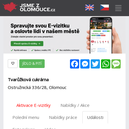
Facebook
Messenger
Twitter
WhatsAp
Mes
JÍDLO & PITÍ
Tvarůžková cukrárna
Ostružnická 336/28, Olomouc
Aktivace E-vizitky
Nabídky / Akce
Polední menu
Nabídky práce
Události