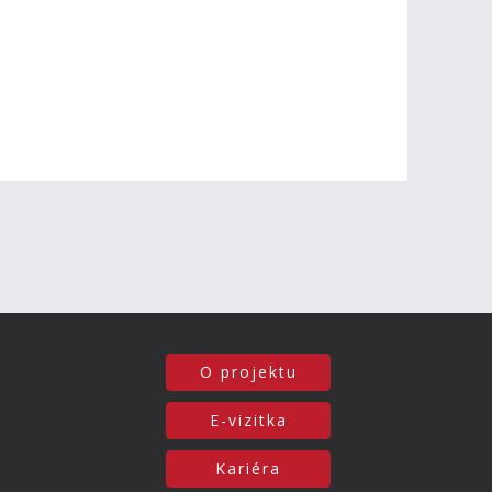
O projektu
E-vizitka
Kariéra