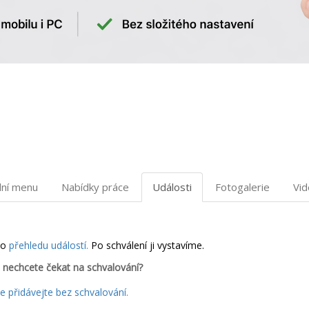
dní menu
Nabídky práce
Události
Fotogalerie
Vi
do
přehledu událostí.
Po schválení ji vystavíme.
 nechcete čekat na schvalování?
 přidávejte bez schvalování.