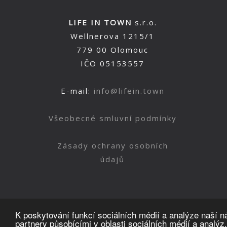
LIFE IN TOWN
s.r.o.
Wellnerova 1215/1
779 00 Olomouc
IČO 05153557
E-mail:
info@lifein.town
Všeobecné smluvní podmínky
Zásady ochrany osobních
údajů
K poskytování funkcí sociálních médií a analýze naší 
partnery působícími v oblasti sociálních médií a analýz