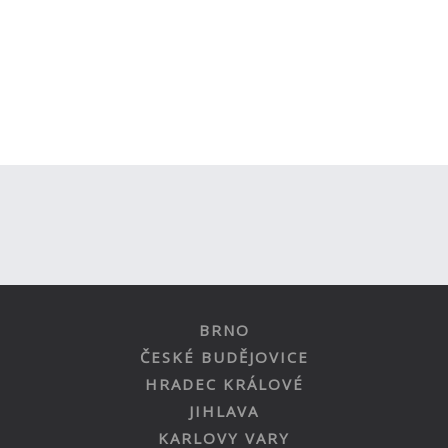
BRNO
ČESKÉ BUDĚJOVICE
HRADEC KRÁLOVÉ
JIHLAVA
KARLOVY VARY