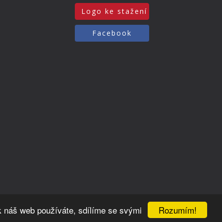
Logo ke stažení
Facebook
Rozumím!
k náš web používáte, sdílíme se svými