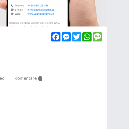
Facebook
Messenger
Twitter
WhatsApp
Message
deo
Komentáře