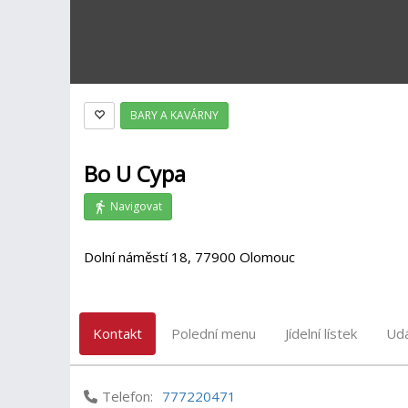
BARY A KAVÁRNY
Bo U Cypa
Navigovat
Dolní náměstí 18, 77900 Olomouc
Kontakt
Polední menu
Jídelní lístek
Udá
Telefon:
777220471