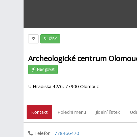
SLUŽBY
Archeologické centrum Olomou
Navigovat
U Hradiska 42/6, 77900 Olomouc
Kontakt
Polední menu
Jídelní lístek
Udá
Telefon:
778466470