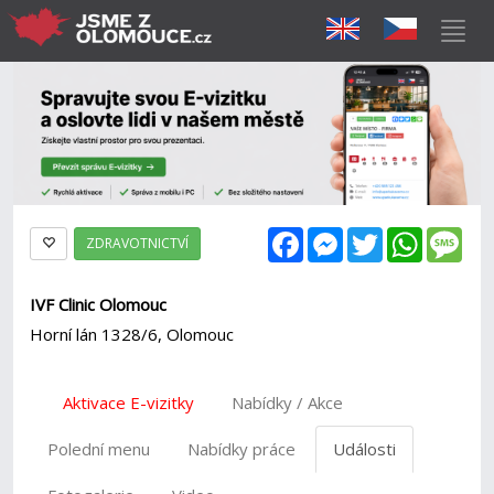
Facebook
Messenger
Twitter
WhatsAp
Mes
ZDRAVOTNICTVÍ
IVF Clinic Olomouc
Horní lán 1328/6, Olomouc
Aktivace E-vizitky
Nabídky / Akce
Polední menu
Nabídky práce
Události