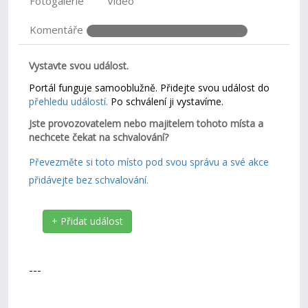
Fotogalerie
Video
Komentáře
Vystavte svou událost.
Portál funguje samooblužně. Přidejte svou událost do
přehledu událostí.
Po schválení ji vystavíme.
Jste provozovatelem nebo majitelem tohoto místa a
nechcete čekat na schvalování?
Převezměte si toto místo pod svou správu a své akce
přidávejte bez schvalování.
+ Přidat událost
---