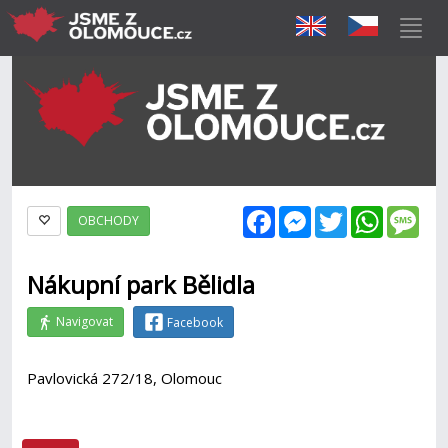
Facebook
Messenger
Twitter
WhatsAp
Mes
OBCHODY
Nákupní park Bělidla
Navigovat
Facebook
Pavlovická 272/18, Olomouc