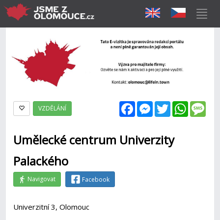
Facebook
Messenger
Twitter
WhatsAp
Mes
VZDĚLÁNÍ
Umělecké centrum Univerzity
Palackého
Navigovat
Facebook
Univerzitní 3, Olomouc